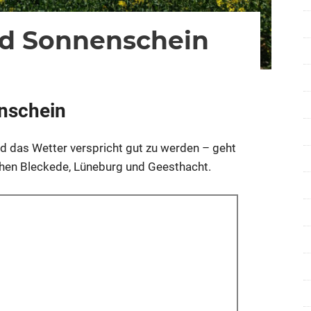
nd Sonnenschein
für
re deaktiviert
Störche,
Raps
nschein
und
Sonnenschein
nd das Wetter verspricht gut zu werden – geht
hen Bleckede, Lüneburg und Geesthacht.