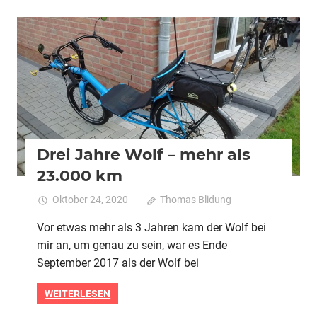
2020
Alle
Drei Jahre Wolf – mehr als
23.000 km
Oktober 24, 2020
Thomas Blidung
Kommentare
für
deaktiviert
Vor etwas mehr als 3 Jahren kam der Wolf bei
Drei
mir an, um genau zu sein, war es Ende
Jahr
Wolf
September 2017 als der Wolf bei
–
mehr
WEITERLESEN
als