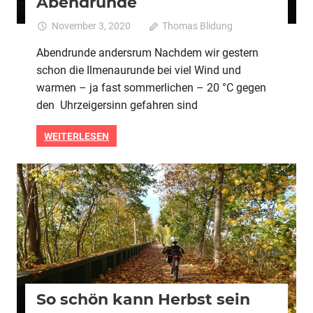
Abendrunde
November 3, 2020
Thomas Blidung
Kommentare
für
deaktiviert
Abendrunde andersrum Nachdem wir gestern
Abe
schon die Ilmenaurunde bei viel Wind und
warmen – ja fast sommerlichen – 20 °C gegen
den Uhrzeigersinn gefahren sind
WEITERLESEN
2020
Alle
So schön kann Herbst sein