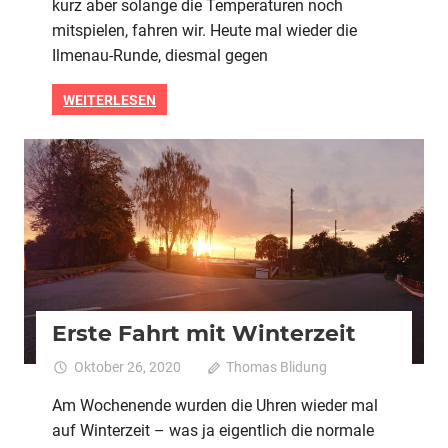
kurz aber solange die Temperaturen noch
mitspielen, fahren wir. Heute mal wieder die
Ilmenau-Runde, diesmal gegen
WEITERLESEN
2020
Alle
Erste Fahrt mit Winterzeit
Oktober 26, 2020
Thomas Blidung
Kommentare
für
deaktiviert
Am Wochenende wurden die Uhren wieder mal
Erste
auf Winterzeit – was ja eigentlich die normale
Fahrt