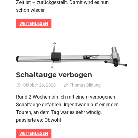
mit
Zeit ist – zurückgestellt. Damit wird es nun
Winte
schon wieder
WEITERLESEN
2020
Alle
Technik
Schaltauge verbogen
Oktober 26, 2020
Thomas Blidung
0
Rund 2 Wochen bin ich mit einem verbogenen
Schaltauge gefahren. Irgendwann auf einer der
Touren, an dem Tag war es sehr windig,
passierte es: Obwohl
WEITERLESEN