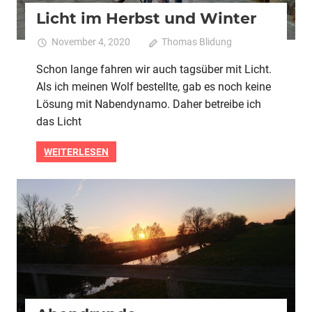
Licht im Herbst und Winter
November 4, 2020
Thomas Blidung
Kommentare
für
deaktiviert
Schon lange fahren wir auch tagsüber mit Licht.
Lich
Als ich meinen Wolf bestellte, gab es noch keine
im
Herb
Lösung mit Nabendynamo. Daher betreibe ich
und
das Licht
Wint
WEITERLESEN
2020
Alle