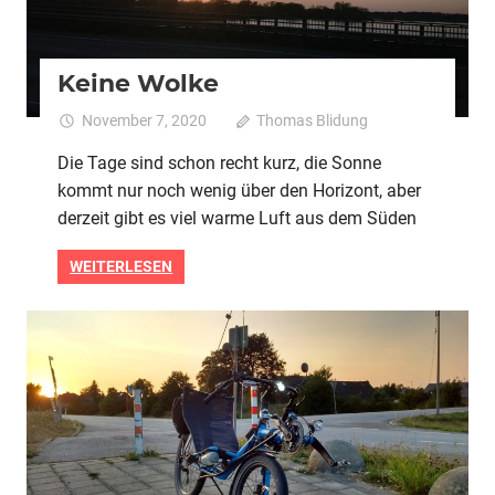
Keine Wolke
November 7, 2020
Thomas Blidung
Kommentare
für
deaktiviert
Die Tage sind schon recht kurz, die Sonne
Kein
kommt nur noch wenig über den Horizont, aber
Wolk
derzeit gibt es viel warme Luft aus dem Süden
WEITERLESEN
2020
Alle
Technik