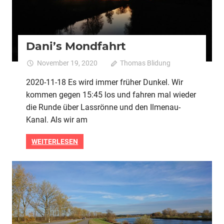
Dani’s Mondfahrt
November 19, 2020
Thomas Blidung
Kommentare
für
deaktiviert
2020-11-18 Es wird immer früher Dunkel. Wir
Dan
kommen gegen 15:45 los und fahren mal wieder
Mo
die Runde über Lassrönne und den Ilmenau-
Kanal. Als wir am
WEITERLESEN
2020
Alle