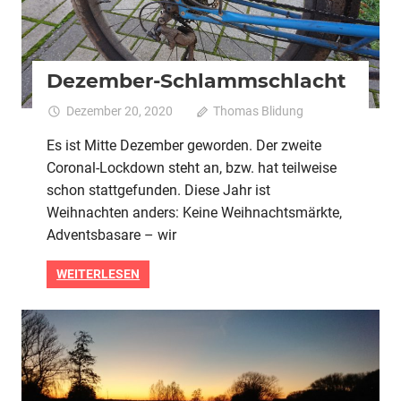
Dezember-Schlammschlacht
Dezember 20, 2020
Thomas Blidung
Kommentare
für
deaktiviert
Es ist Mitte Dezember geworden. Der zweite
Dez
Coronal-Lockdown steht an, bzw. hat teilweise
Sch
schon stattgefunden. Diese Jahr ist
Weihnachten anders: Keine Weihnachtsmärkte,
Adventsbasare – wir
WEITERLESEN
2020
Alle