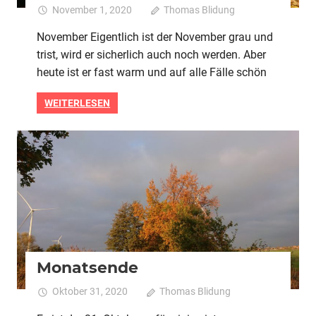
November 1, 2020
Thomas Blidung
Kommentare
für
deaktiviert
November Eigentlich ist der November grau und
So
trist, wird er sicherlich auch noch werden. Aber
sch
kan
heute ist er fast warm und auf alle Fälle schön
Herb
sein
WEITERLESEN
2020
Alle
Monatsende
Oktober 31, 2020
Thomas Blidung
Kommentare
für
deaktiviert