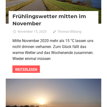
Frühlingswetter mitten im
November
November 15, 2020
Thomas Blidung
Kommentare
für
deaktiviert
Mitte November 2020 mehr als 15 °C lassen uns
Frü
nicht drinnen verharren. Zum Glück fällt das
mit
im
warme Wetter und das Wochenende zusammen.
No
Wieder einmal müssen
WEITERLESEN
2020
Alle