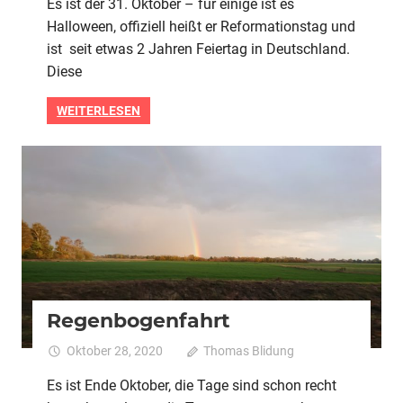
Es ist der 31. Oktober – für einige ist es
Mona
Halloween, offiziell heißt er Reformationstag und
ist seit etwas 2 Jahren Feiertag in Deutschland.
Diese
WEITERLESEN
2020
Alle
Regenbogenfahrt
Oktober 28, 2020
Thomas Blidung
Kommentare
für
deaktiviert
Es ist Ende Oktober, die Tage sind schon recht
Rege