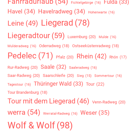
Fahrradurlaub
(54)
Fulda
(33)
Fichtelgebirge
(16)
Havel
(34)
Havelradweg
(34)
Hohenwarte
(16)
Liegerad
(78)
Leine
(49)
Liegeradtour
(59)
Luxemburg
(20)
Mulde
(16)
Oderradweg
(18)
Ostseeküstenradweg
(18)
Mulderadweg
(16)
Pedelec
(71)
Rhein
(42)
Pfalz
(20)
Rhön
(17)
Saale
(32)
Rur-Radweg
(20)
Saaleradweg
(16)
Saar-Radweg
(20)
Saarschleife
(20)
Sommertour
(16)
Sieg
(15)
Thüringer Wald
(33)
Tour
(22)
Tagestour
(16)
Tour Brandenburg
(18)
Tour mit dem Liegerad
(46)
Venn-Radweg
(20)
werra
(54)
Weser
(35)
Werratal-Radweg
(16)
Wolf & Wolf
(98)