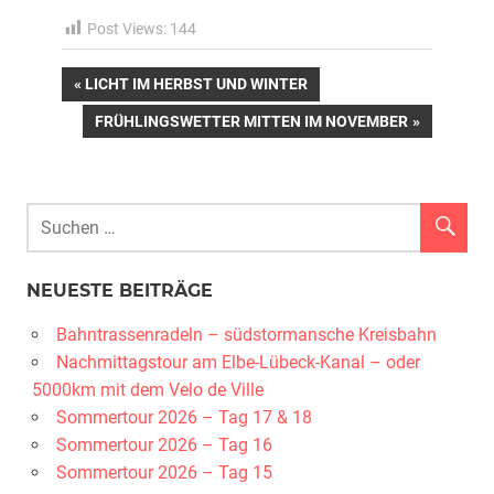
Post Views:
144
Beitragsnavigation
VORHERIGER
LICHT IM HERBST UND WINTER
BEITRAG:
NÄCHSTER
FRÜHLINGSWETTER MITTEN IM NOVEMBER
BEITRAG:
NEUESTE BEITRÄGE
Bahntrassenradeln – südstormansche Kreisbahn
Nachmittagstour am Elbe-Lübeck-Kanal – oder
5000km mit dem Velo de Ville
Sommertour 2026 – Tag 17 & 18
Sommertour 2026 – Tag 16
Sommertour 2026 – Tag 15