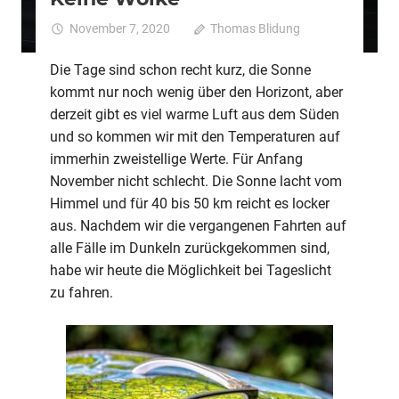
November 7, 2020
Thomas Blidung
Kommentare
für
deaktiviert
Kei
Die Tage sind schon recht kurz, die Sonne
Wol
kommt nur noch wenig über den Horizont, aber
derzeit gibt es viel warme Luft aus dem Süden
und so kommen wir mit den Temperaturen auf
immerhin zweistellige Werte. Für Anfang
November nicht schlecht. Die Sonne lacht vom
Himmel und für 40 bis 50 km reicht es locker
aus. Nachdem wir die vergangenen Fahrten auf
alle Fälle im Dunkeln zurückgekommen sind,
habe wir heute die Möglichkeit bei Tageslicht
zu fahren.