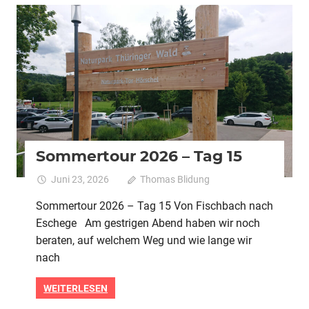
2026
Alle
Pedelec
Urlaubstour
Sommertour 2026 – Tag 15
Juni 23, 2026
Thomas Blidung
Kommentare
für
deaktiviert
Sommertour 2026 – Tag 15 Von Fischbach nach
Sommert
Eschege Am gestrigen Abend haben wir noch
2026
–
beraten, auf welchem Weg und wie lange wir
Tag
nach
15
WEITERLESEN