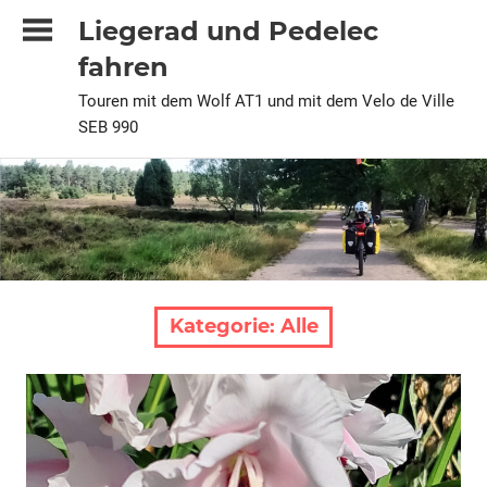
Zum
Liegerad und Pedelec
Inhalt
fahren
springen
Touren mit dem Wolf AT1 und mit dem Velo de Ville
SEB 990
Kategorie:
Alle
2026
Alle
Pedelec