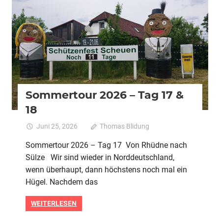
2026
Alle
Pedelec
Urlaubstour
Sommertour 2026 – Tag 17 &
18
Juni 25, 2026
Thomas Blidung
Kommentare
für
deaktiviert
Sommertour 2026 – Tag 17 Von Rhüdne nach
Sommert
Sülze Wir sind wieder in Norddeutschland,
2026
–
wenn überhaupt, dann höchstens noch mal ein
Tag
Hügel. Nachdem das
17
&
WEITERLESEN
18