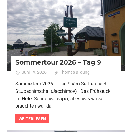
2026
Alle
Pedelec
Urlaubstour
Sommertour 2026 – Tag 9
Juni 19, 2026
Thomas Blidung
Kommentare
für
deaktiviert
Sommertour 2026 – Tag 9 Von Seiffen nach
Sommert
St.Joachimsthal (Jacchimov) Das Frühstück
2026
–
im Hotel Sonne war super, alles was wir so
Tag
brauchten war da
9
WEITERLESEN