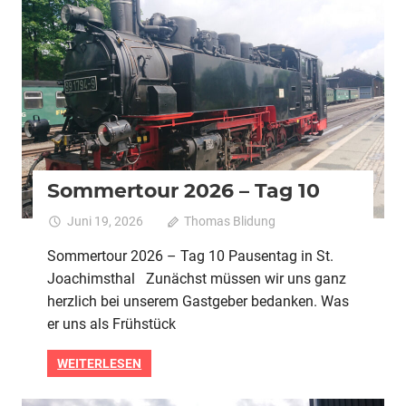
2026
Alle
Pedelec
Urlaubstour
Sommertour 2026 – Tag 10
Juni 19, 2026
Thomas Blidung
Kommentare
für
deaktiviert
Sommertour 2026 – Tag 10 Pausentag in St.
Sommert
Joachimsthal Zunächst müssen wir uns ganz
2026
–
herzlich bei unserem Gastgeber bedanken. Was
Tag
er uns als Frühstück
10
WEITERLESEN