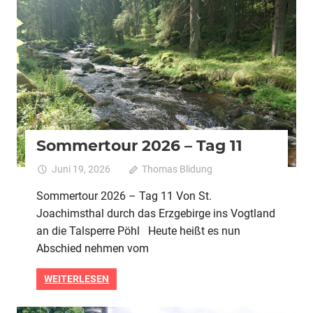
2026
Alle
Pedelec
Urlaubstour
Sommertour 2026 – Tag 11
Juni 19, 2026
Thomas Blidung
Kommentare
für
deaktiviert
Sommertour 2026 – Tag 11 Von St.
Sommert
Joachimsthal durch das Erzgebirge ins Vogtland
2026
–
an die Talsperre Pöhl Heute heißt es nun
Tag
Abschied nehmen vom
11
WEITERLESEN