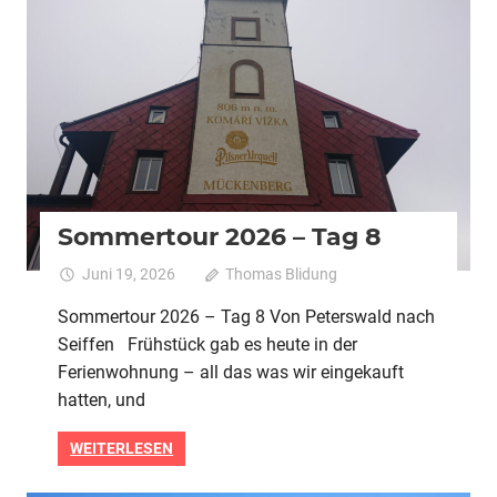
2026
Alle
Pedelec
Urlaubstour
Sommertour 2026 – Tag 8
Juni 19, 2026
Thomas Blidung
Kommentare
für
deaktiviert
Sommertour 2026 – Tag 8 Von Peterswald nach
Sommert
Seiffen Frühstück gab es heute in der
2026
–
Ferienwohnung – all das was wir eingekauft
Tag
hatten, und
8
WEITERLESEN