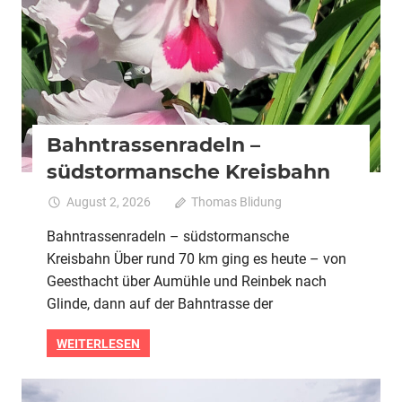
Bahntrassenradeln –
südstormansche Kreisbahn
August 2, 2026
Thomas Blidung
Kommentare
für
deaktiviert
Bahntrassenradeln – südstormansche
Bahntr
Kreisbahn Über rund 70 km ging es heute – von
–
südsto
Geesthacht über Aumühle und Reinbek nach
Kreisb
Glinde, dann auf der Bahntrasse der
WEITERLESEN