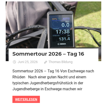
2026
Alle
Pedelec
Urlaubstour
Sommertour 2026 – Tag 16
Juni 25, 2026
Thomas Blidung
Kommentare
für
deaktiviert
Sommertour 2026 – Tag 16 Von Eschwege nach
Sommert
Rhüden Nach einer guten Nacht und einem
2026
–
typischen Jugendherbergsfrühstück in der
Tag
Jugendherberge in Eschwege machen wir
16
WEITERLESEN