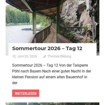
2026
Alle
Pedelec
Urlaubstour
Sommertour 2026 – Tag 12
Juni 20, 2026
Thomas Blidung
Kommentare
für
deaktiviert
Sommertour 2026 – Tag 12 Von der Talsperre
Sommert
Pöhl nach Bayern Nach einer guten Nacht in der
2026
–
kleinen Pension auf einem alten Bauernhof in
Tag
der
12
WEITERLESEN