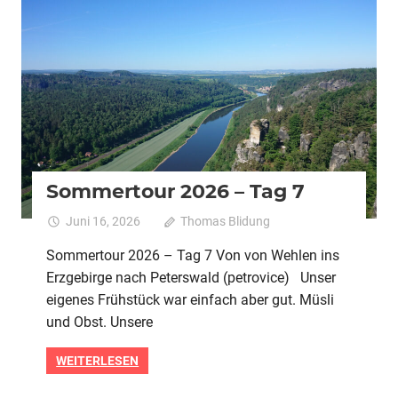
2026
Alle
Pedelec
Urlaubstour
Sommertour 2026 – Tag 7
Juni 16, 2026
Thomas Blidung
Kommentare
für
deaktiviert
Sommertour 2026 – Tag 7 Von von Wehlen ins
Sommert
Erzgebirge nach Peterswald (petrovice) Unser
2026
–
eigenes Frühstück war einfach aber gut. Müsli
Tag
und Obst. Unsere
7
WEITERLESEN