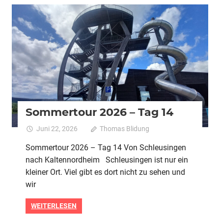
2026
Alle
Pedelec
Urlaubstour
Sommertour 2026 – Tag 14
Juni 22, 2026
Thomas Blidung
Kommentare
für
deaktiviert
Sommertour 2026 – Tag 14 Von Schleusingen
Sommert
nach Kaltennordheim Schleusingen ist nur ein
2026
–
kleiner Ort. Viel gibt es dort nicht zu sehen und
Tag
wir
14
WEITERLESEN