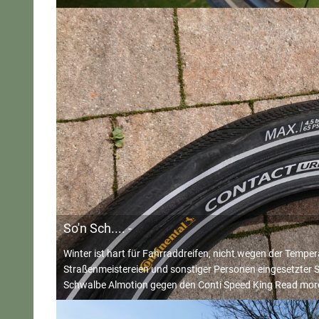
So'n Sch.... -
Winter ist hart für Fahrraddreifen, nicht wegen der Temp
Straßenmeistereien und sonstiger Personen eingesetzter S
Schwalbe Almotion gegen den Conti Speed King
Read mor