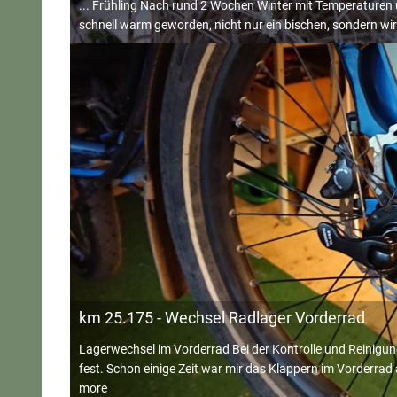
... Frühling Nach rund 2 Wochen Winter mit Temperaturen 
schnell warm geworden, nicht nur ein bischen, sondern w
km 25.175 - Wechsel Radlager Vorderrad
Lagerwechsel im Vorderrad Bei der Kontrolle und Reinigung
fest. Schon einige Zeit war mir das Klappern im Vorderrad 
more