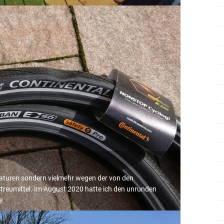
eraturen sondern vielmehr wegen der von den
treumittel. Im August 2020 hatte ich den unrunden
e