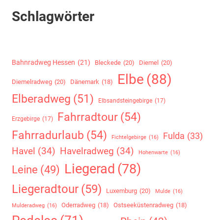
Schlagwörter
Bahnradweg Hessen
(21)
Bleckede
(20)
Diemel
(20)
Elbe
(88)
Diemelradweg
(20)
Dänemark
(18)
Elberadweg
(51)
Elbsandsteingebirge
(17)
Fahrradtour
(54)
Erzgebirge
(17)
Fahrradurlaub
(54)
Fulda
(33)
Fichtelgebirge
(16)
Havel
(34)
Havelradweg
(34)
Hohenwarte
(16)
Liegerad
(78)
Leine
(49)
Liegeradtour
(59)
Luxemburg
(20)
Mulde
(16)
Oderradweg
(18)
Ostseeküstenradweg
(18)
Mulderadweg
(16)