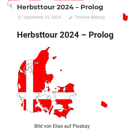
Herbsttour 2024 – Prolog
September 29, 2024
Thomas Blidung
Kommentar
fü
deaktiviert
He
Herbsttour 2024 – Prolog
2
–
Pr
Bild von Elias auf Pixabay