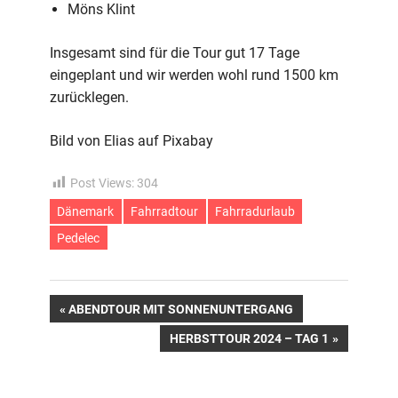
Möns Klint
Insgesamt sind für die Tour gut 17 Tage
eingeplant und wir werden wohl rund 1500 km
zurücklegen.
Bild von Elias auf Pixabay
Post Views:
304
Dänemark
Fahrradtour
Fahrradurlaub
Pedelec
Beitragsnavigation
VORHERIGER
ABENDTOUR MIT SONNENUNTERGANG
BEITRAG:
NÄCHSTER
HERBSTTOUR 2024 – TAG 1
BEITRAG: