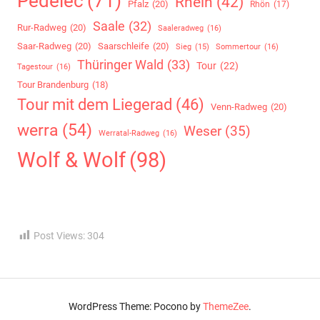
Pedelec
(71)
Rhein
(42)
Pfalz
(20)
Rhön
(17)
Saale
(32)
Rur-Radweg
(20)
Saaleradweg
(16)
Saar-Radweg
(20)
Saarschleife
(20)
Sommertour
(16)
Sieg
(15)
Thüringer Wald
(33)
Tour
(22)
Tagestour
(16)
Tour Brandenburg
(18)
Tour mit dem Liegerad
(46)
Venn-Radweg
(20)
werra
(54)
Weser
(35)
Werratal-Radweg
(16)
Wolf & Wolf
(98)
Post Views:
304
WordPress Theme: Pocono by
ThemeZee
.