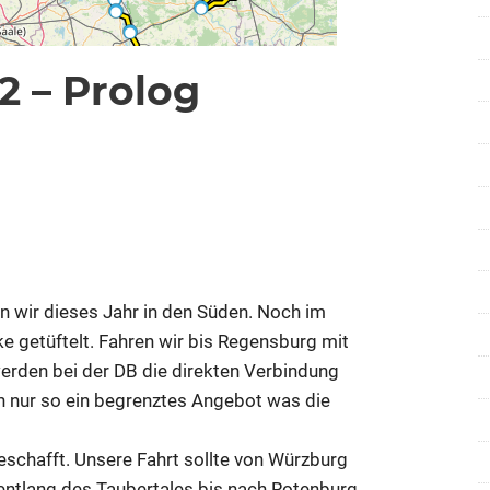
 – Prolog
für
are deaktiviert
Sommertour
2022
–
Prolog
lten wir dieses Jahr in den Süden. Noch im
ke getüftelt. Fahren wir bis Regensburg mit
werden bei der DB die direkten Verbindung
n nur so ein begrenztes Angebot was die
schafft. Unsere Fahrt sollte von Würzburg
entlang des Taubertales bis nach Rotenburg