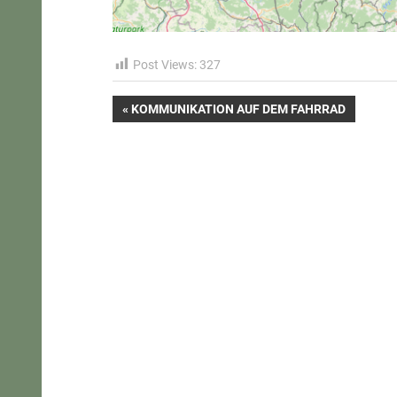
Post Views:
327
Beitragsnavigation
VORHERIGER
KOMMUNIKATION AUF DEM FAHRRAD
BEITRAG: