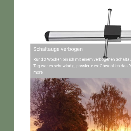
Schaltauge verbogen
Rund 2 Wochen bin ich mit einem verbogenen Schaltau
Tag war es sehr windig, passierte es: Obwohl ich das 
more