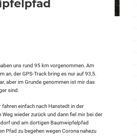
pfelpfad
für
are deaktiviert
Auf
zum
Baumwipfelpfad
r haben uns rund 95 km vorgenommen. Am
 an, der GPS-Track bring es nur auf 93,5.
klar, aber im Grunde genommen ist mir das
er sind.
r fahren einfach nach Hanstedt in der
 Weg wieder zurück und dann fiel mir bei der
Nindorf und am dortigen Baumwipfelpfad
den Pfad zu begehen wegen Corona nahezu