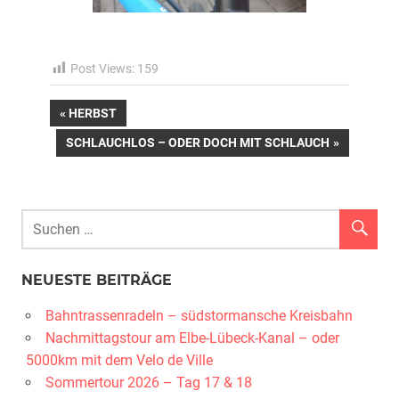
Post Views:
159
Beitragsnavigation
VORHERIGER
HERBST
BEITRAG:
NÄCHSTER
SCHLAUCHLOS – ODER DOCH MIT SCHLAUCH
BEITRAG:
NEUESTE BEITRÄGE
Bahntrassenradeln – südstormansche Kreisbahn
Nachmittagstour am Elbe-Lübeck-Kanal – oder
5000km mit dem Velo de Ville
Sommertour 2026 – Tag 17 & 18