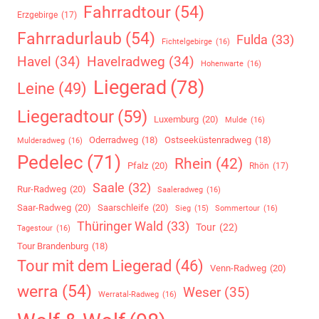
Fahrradtour
(54)
Erzgebirge
(17)
Fahrradurlaub
(54)
Fulda
(33)
Fichtelgebirge
(16)
Havel
(34)
Havelradweg
(34)
Hohenwarte
(16)
Liegerad
(78)
Leine
(49)
Liegeradtour
(59)
Luxemburg
(20)
Mulde
(16)
Oderradweg
(18)
Ostseeküstenradweg
(18)
Mulderadweg
(16)
Pedelec
(71)
Rhein
(42)
Pfalz
(20)
Rhön
(17)
Saale
(32)
Rur-Radweg
(20)
Saaleradweg
(16)
Saar-Radweg
(20)
Saarschleife
(20)
Sommertour
(16)
Sieg
(15)
Thüringer Wald
(33)
Tour
(22)
Tagestour
(16)
Tour Brandenburg
(18)
Tour mit dem Liegerad
(46)
Venn-Radweg
(20)
werra
(54)
Weser
(35)
Werratal-Radweg
(16)