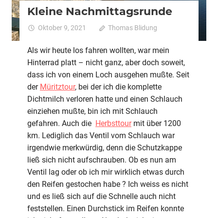
Kleine Nachmittagsrunde
Oktober 9, 2021
Thomas Blidung
Kommentare
für
deaktiviert
Kleine
Als wir heute los fahren wollten, war mein
Nachm
Hinterrad platt – nicht ganz, aber doch soweit,
dass ich von einem Loch ausgehen mußte. Seit
der
Müritztour
, bei der ich die komplette
Dichtmilch verloren hatte und einen Schlauch
einziehen mußte, bin ich mit Schlauch
gefahren. Auch die
Herbsttour
mit über 1200
km. Lediglich das Ventil vom Schlauch war
irgendwie merkwürdig, denn die Schutzkappe
ließ sich nicht aufschrauben. Ob es nun am
Ventil lag oder ob ich mir wirklich etwas durch
den Reifen gestochen habe ? Ich weiss es nicht
und es ließ sich auf die Schnelle auch nicht
feststellen. Einen Durchstick im Reifen konnte