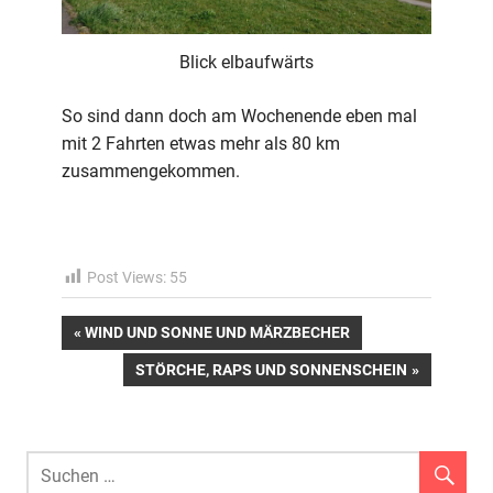
Blick elbaufwärts
So sind dann doch am Wochenende eben mal
mit 2 Fahrten etwas mehr als 80 km
zusammengekommen.
Post Views:
55
Beitragsnavigation
VORHERIGER
WIND UND SONNE UND MÄRZBECHER
BEITRAG:
NÄCHSTER
STÖRCHE, RAPS UND SONNENSCHEIN
BEITRAG: