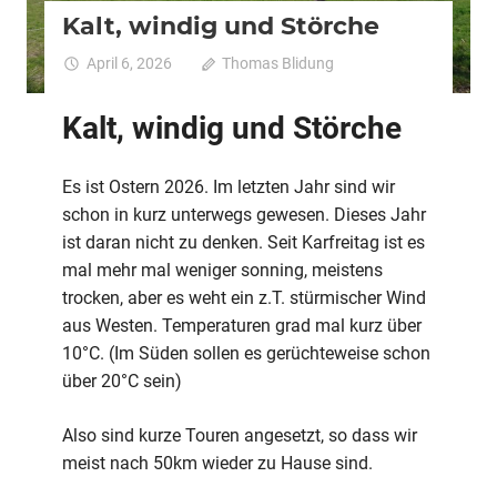
Kalt, windig und Störche
April 6, 2026
Thomas Blidung
Kommentare
für
deaktiviert
Kalt,
Kalt, windig und Störche
windig
und
Störche
Es ist Ostern 2026. Im letzten Jahr sind wir
schon in kurz unterwegs gewesen. Dieses Jahr
ist daran nicht zu denken. Seit Karfreitag ist es
mal mehr mal weniger sonning, meistens
trocken, aber es weht ein z.T. stürmischer Wind
aus Westen. Temperaturen grad mal kurz über
10°C. (Im Süden sollen es gerüchteweise schon
über 20°C sein)
Also sind kurze Touren angesetzt, so dass wir
meist nach 50km wieder zu Hause sind.