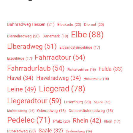
Bahnradweg Hessen
(21)
Bleckede
(20)
Diemel
(20)
Elbe
(88)
Diemelradweg
(20)
Dänemark
(18)
Elberadweg
(51)
Elbsandsteingebirge
(17)
Fahrradtour
(54)
Erzgebirge
(17)
Fahrradurlaub
(54)
Fulda
(33)
Fichtelgebirge
(16)
Havel
(34)
Havelradweg
(34)
Hohenwarte
(16)
Liegerad
(78)
Leine
(49)
Liegeradtour
(59)
Luxemburg
(20)
Mulde
(16)
Oderradweg
(18)
Ostseeküstenradweg
(18)
Mulderadweg
(16)
Pedelec
(71)
Rhein
(42)
Pfalz
(20)
Rhön
(17)
Saale
(32)
Rur-Radweg
(20)
Saaleradweg
(16)