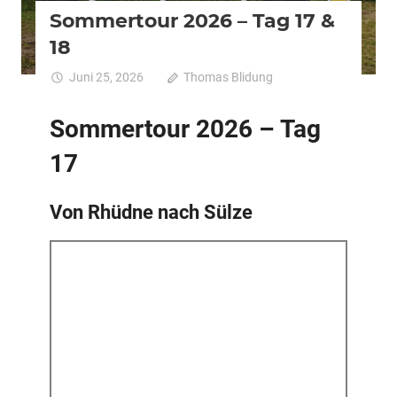
Sommertour 2026 – Tag 17 &
18
Juni 25, 2026
Thomas Blidung
Kommentare
für
deaktiviert
Sommert
Sommertour 2026 – Tag
2026
–
17
Tag
17
Von Rhüdne nach Sülze
&
18