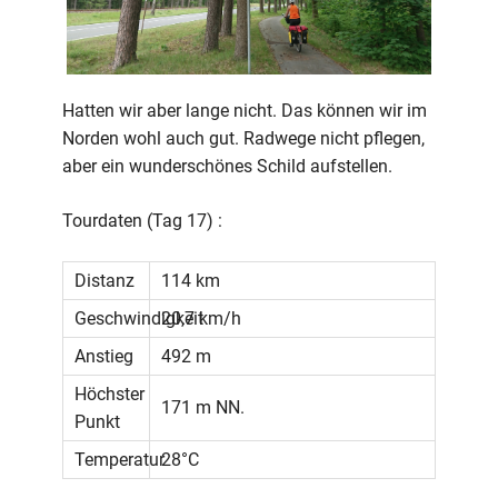
Hatten wir aber lange nicht. Das können wir im
Norden wohl auch gut. Radwege nicht pflegen,
aber ein wunderschönes Schild aufstellen.
Tourdaten (Tag 17) :
Distanz
114 km
Geschwindigkeit
20,7 km/h
Anstieg
492 m
Höchster
171 m NN.
Punkt
Temperatur
28°C