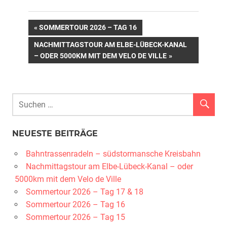
Beitragsnavigation
VORHERIGER
SOMMERTOUR 2026 – TAG 16
BEITRAG:
NÄCHSTER
NACHMITTAGSTOUR AM ELBE-LÜBECK-KANAL
BEITRAG:
– ODER 5000KM MIT DEM VELO DE VILLE
NEUESTE BEITRÄGE
Bahntrassenradeln – südstormansche Kreisbahn
Nachmittagstour am Elbe-Lübeck-Kanal – oder
5000km mit dem Velo de Ville
Sommertour 2026 – Tag 17 & 18
Sommertour 2026 – Tag 16
Sommertour 2026 – Tag 15