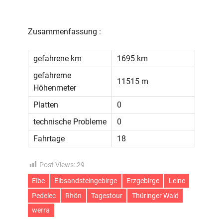
Zusammenfassung :
gefahrene km
1695 km
gefahrerne
11515 m
Höhenmeter
Platten
0
technische Probleme
0
Fahrtage
18
Post Views:
29
Elbe
Elbsandsteingebirge
Erzgebirge
Leine
Pedelec
Rhön
Tagestour
Thüringer Wald
werra