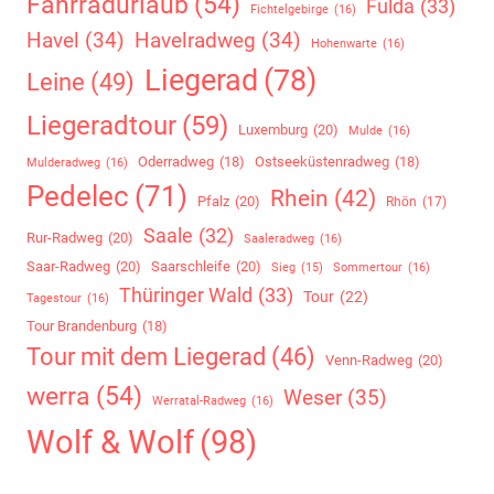
Fahrradurlaub
(54)
Fulda
(33)
Fichtelgebirge
(16)
Havel
(34)
Havelradweg
(34)
Hohenwarte
(16)
Liegerad
(78)
Leine
(49)
Liegeradtour
(59)
Luxemburg
(20)
Mulde
(16)
Oderradweg
(18)
Ostseeküstenradweg
(18)
Mulderadweg
(16)
Pedelec
(71)
Rhein
(42)
Pfalz
(20)
Rhön
(17)
Saale
(32)
Rur-Radweg
(20)
Saaleradweg
(16)
Saar-Radweg
(20)
Saarschleife
(20)
Sommertour
(16)
Sieg
(15)
Thüringer Wald
(33)
Tour
(22)
Tagestour
(16)
Tour Brandenburg
(18)
Tour mit dem Liegerad
(46)
Venn-Radweg
(20)
werra
(54)
Weser
(35)
Werratal-Radweg
(16)
Wolf & Wolf
(98)