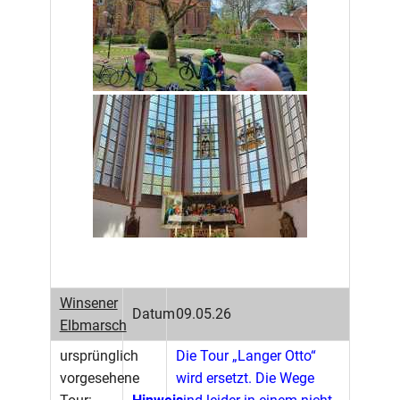
Winsener
Datum
09.05.26
Elbmarsch
ursprünglich
Die Tour „Langer Otto“
vorgesehene
wird ersetzt. Die Wege