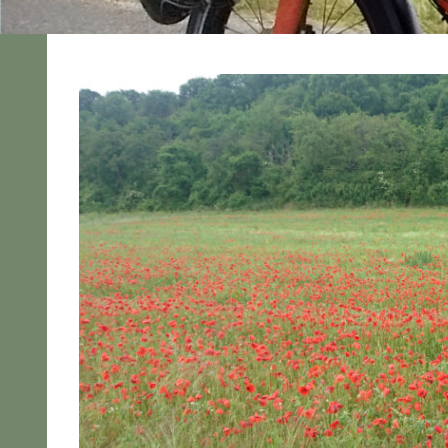
2025
Alle
Pedelec
Urlaubstour