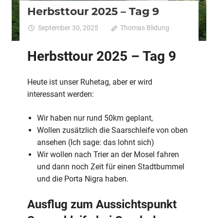
Herbsttour 2025 – Tag 9
September 30, 2025
Thomas Blidung
Kommentar
fü
deaktiviert
He
Herbsttour 2025 – Tag 9
2
–
T
Heute ist unser Ruhetag, aber er wird
9
interessant werden:
Wir haben nur rund 50km geplant,
Wollen zusätzlich die Saarschleife von oben
ansehen (Ich sage: das lohnt sich)
Wir wollen nach Trier an der Mosel fahren
und dann noch Zeit für einen Stadtbummel
und die Porta Nigra haben.
Ausflug zum Aussichtspunkt