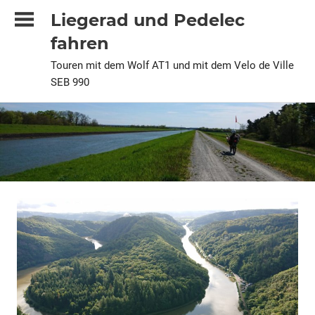
Zum
Liegerad und Pedelec
Inhalt
fahren
springen
Touren mit dem Wolf AT1 und mit dem Velo de Ville
SEB 990
2025
Alle
Pedelec
Urlaubstour