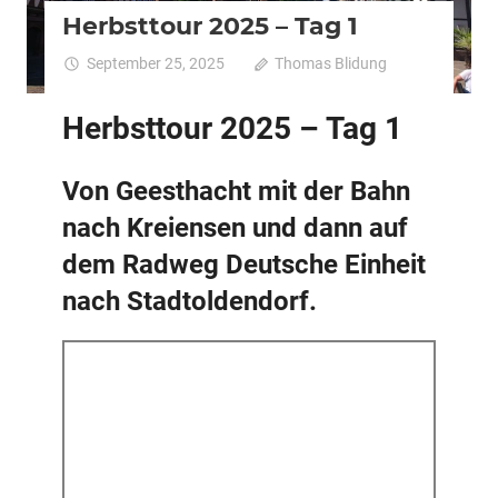
Herbsttour 2025 – Tag 1
September 25, 2025
Thomas Blidung
Kommentar
fü
deaktiviert
He
Herbsttour 2025 – Tag 1
2
–
T
Von Geesthacht mit der Bahn
1
nach Kreiensen und dann auf
dem Radweg Deutsche Einheit
nach Stadtoldendorf.