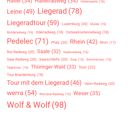
Havel
(34)
Havelradweg
(34)
Hohenwarte
(16)
Liegerad
(78)
Leine
(49)
Liegeradtour
(59)
Luxemburg
(20)
Mulde
(16)
Oderradweg
(18)
Ostseeküstenradweg
(18)
Mulderadweg
(16)
Pedelec
(71)
Rhein
(42)
Pfalz
(20)
Rhön
(17)
Saale
(32)
Rur-Radweg
(20)
Saaleradweg
(16)
Saar-Radweg
(20)
Saarschleife
(20)
Sommertour
(16)
Sieg
(15)
Thüringer Wald
(33)
Tour
(22)
Tagestour
(16)
Tour Brandenburg
(18)
Tour mit dem Liegerad
(46)
Venn-Radweg
(20)
werra
(54)
Weser
(35)
Werratal-Radweg
(16)
Wolf & Wolf
(98)