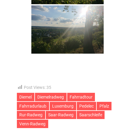
Post Views:
35
Diemel
Diemelradweg
Fahrradtour
Fahrradurlaub
Luxemburg
Pedelec
Pfalz
Rur-Radweg
Saar-Radweg
Saarschleife
Venn-Radweg