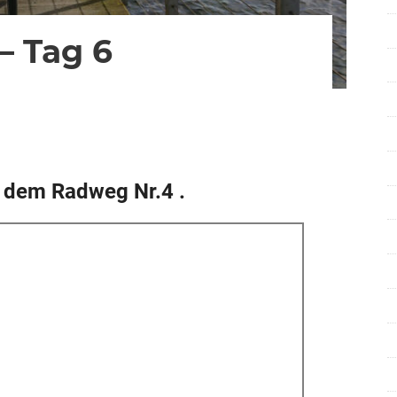
– Tag 6
für
entare deaktiviert
Herbsttour
2024
–
Tag
6
 dem Radweg Nr.4 .