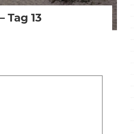
– Tag 13
für
mentare deaktiviert
Herbsttour
2024
3
–
Tag
13