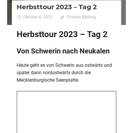
Herbsttour 2023 – Tag 2
Oktober 6, 2023
Thomas Blidung
Kommentare
für
deaktiviert
Herbs
Herbsttour 2023 – Tag 2
2023
–
Tag
Von Schwerin nach Neukalen
2
Heute geht es von Schwerin aus ostwärts und
später dann nordostwärts durch die
Mecklenburgische Seenplatte.