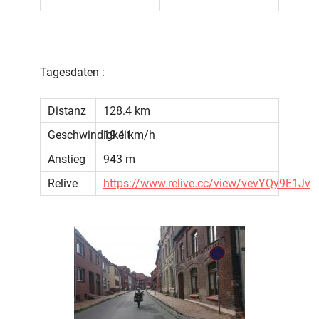
Tagesdaten :
Distanz
128.4 km
Geschwindigkeit
19.1 km/h
Anstieg
943 m
Relive
https://www.relive.cc/view/vevYQy9E1Jv