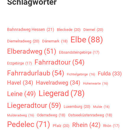
Schlagwörter
Bahnradweg Hessen
(21)
Bleckede
(20)
Diemel
(20)
Elbe
(88)
Diemelradweg
(20)
Dänemark
(18)
Elberadweg
(51)
Elbsandsteingebirge
(17)
Fahrradtour
(54)
Erzgebirge
(17)
Fahrradurlaub
(54)
Fulda
(33)
Fichtelgebirge
(16)
Havel
(34)
Havelradweg
(34)
Hohenwarte
(16)
Liegerad
(78)
Leine
(49)
Liegeradtour
(59)
Luxemburg
(20)
Mulde
(16)
Oderradweg
(18)
Ostseeküstenradweg
(18)
Mulderadweg
(16)
Pedelec
(71)
Rhein
(42)
Pfalz
(20)
Rhön
(17)