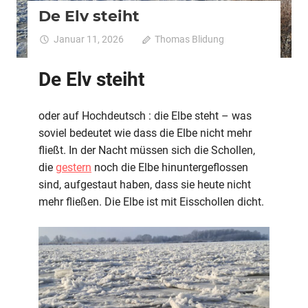
De Elv steiht
Januar 11, 2026
Thomas Blidung
Kommentare
für
deaktiviert
De
De Elv steiht
Elv
steiht
oder auf Hochdeutsch : die Elbe steht – was
soviel bedeutet wie dass die Elbe nicht mehr
fließt. In der Nacht müssen sich die Schollen,
die
gestern
noch die Elbe hinuntergeflossen
sind, aufgestaut haben, dass sie heute nicht
mehr fließen. Die Elbe ist mit Eisschollen dicht.