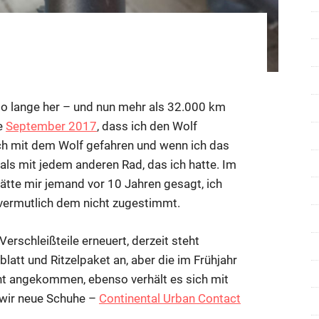
für
mentare deaktiviert
4
Jahre
 so lange her – und nun mehr als 32.000 km
Wolf
e
September 2017
, dass ich den Wolf
AT1
ch mit dem Wolf gefahren und wenn ich das
als mit jedem anderen Rad, das ich hatte. Im
ätte mir jemand vor 10 Jahren gesagt, ich
e vermutlich dem nicht zugestimmt.
erschleißteile erneuert, derzeit steht
att und Ritzelpaket an, aber die im Frühjahr
cht angekommen, ebenso verhält es sich mit
 wir neue Schuhe –
Continental Urban Contact