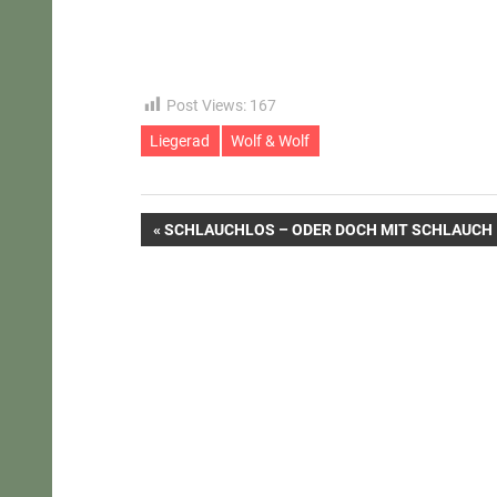
Post Views:
167
Liegerad
Wolf & Wolf
Beitragsnavigation
VORHERIGER
SCHLAUCHLOS – ODER DOCH MIT SCHLAUCH
BEITRAG: