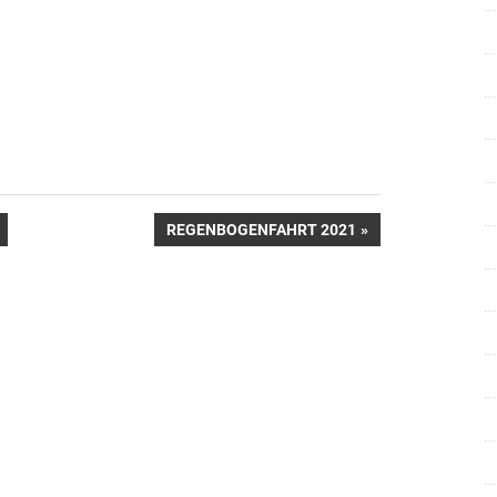
NÄCHSTER
REGENBOGENFAHRT 2021
BEITRAG: