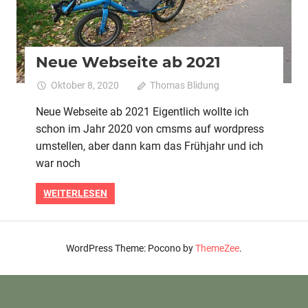
Neue Webseite ab 2021
Oktober 8, 2020
Thomas Blidung
Kommentare
für
deaktiviert
Neue Webseite ab 2021 Eigentlich wollte ich
Neue
schon im Jahr 2020 von cmsms auf wordpress
Websei
ab
umstellen, aber dann kam das Frühjahr und ich
2021
war noch
WEITERLESEN
WordPress Theme: Pocono by
ThemeZee
.