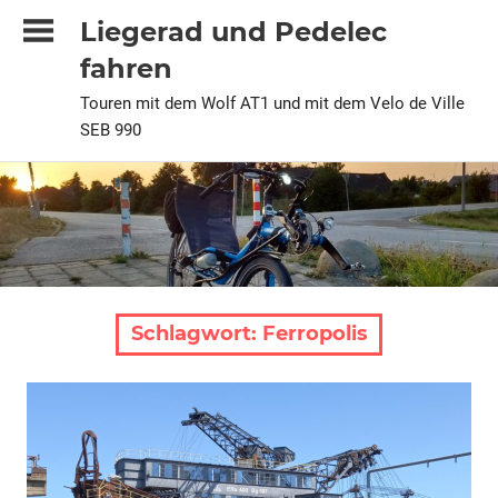
Zum
Liegerad und Pedelec
Inhalt
fahren
springen
Touren mit dem Wolf AT1 und mit dem Velo de Ville
SEB 990
Schlagwort:
Ferropolis
2026
Alle
Pedelec
Urlaubstour