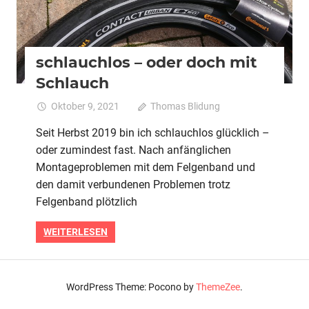
schlauchlos – oder doch mit
Schlauch
Oktober 9, 2021
Thomas Blidung
Kommentare
für
deaktiviert
Seit Herbst 2019 bin ich schlauchlos glücklich –
schlau
oder zumindest fast. Nach anfänglichen
–
oder
Montageproblemen mit dem Felgenband und
doch
den damit verbundenen Problemen trotz
mit
Felgenband plötzlich
Schlau
WEITERLESEN
WordPress Theme: Pocono by
ThemeZee
.