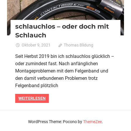
schlauchlos – oder doch mit
Schlauch
Oktober 9, 2021
Thomas Blidung
Kommentare
für
deaktiviert
Seit Herbst 2019 bin ich schlauchlos glücklich –
schlau
oder zumindest fast. Nach anfänglichen
–
oder
Montageproblemen mit dem Felgenband und
doch
den damit verbundenen Problemen trotz
mit
Felgenband plötzlich
Schlau
WEITERLESEN
WordPress Theme: Pocono by
ThemeZee
.